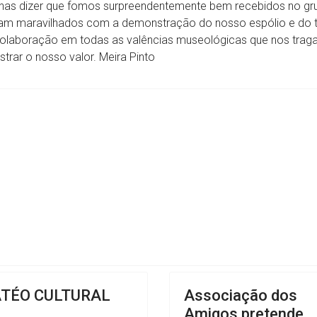
penas dizer que fomos surpreendentemente bem recebidos no gr
aram maravilhados com a demonstração do nosso espólio e do t
colaboração em todas as valências museológicas que nos traga
rar o nosso valor. Meira Pinto
s Amigos do Museu do Lyceu de Faro
ATÉO CULTURAL
Associação dos
Amigos pretende