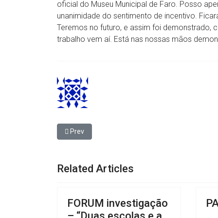
oficial do Museu Municipal de Faro. Posso a
unanimidade do sentimento de incentivo. Fic
Teremos no futuro, e assim foi demonstrado, 
trabalho vem aí. Está nas nossas mãos demonst
Previous article: Formalização da Associação do
Prev
Related Articles
FORUM investigação
P
– “Duas escolas e a